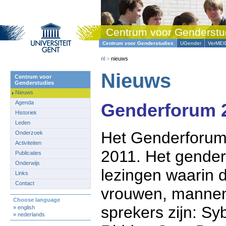
Centrum voor Genderstu
Centrum voor Genderstudies
UGender
VerMEI
nl
>
nieuws
Nieuws
Centrum voor
Genderstudies
Nieuws
Agenda
Genderforum 
Historiek
Leden
Het Genderforum
Onderzoek
Activiteiten
2011. Het gender
Publicaties
Onderwijs
lezingen waarin 
Links
Contact
vrouwen, mannen 
Choose language
sprekers zijn: S
» english
» nederlands